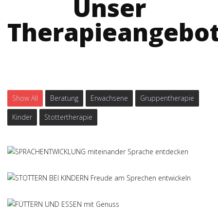
Unser
Therapieangebo
Show All
Beratung
Erwachsene
Gruppentherapie
Kinder
Stottertherapie